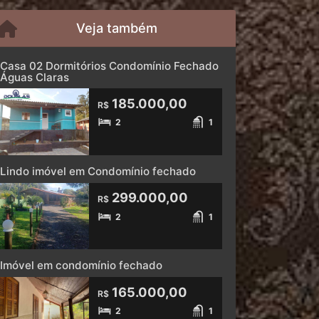
Veja também
Casa 02 Dormitórios Condomínio Fechado
Águas Claras
185.000,00
R$
2
1
Lindo imóvel em Condomínio fechado
299.000,00
R$
2
1
Imóvel em condomínio fechado
165.000,00
R$
2
1