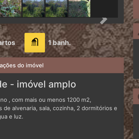
Next
artos
1 banh.
ações do imóvel
e - imóvel amplo
lano , com mais ou menos 1200 m2,
 de alvenaria, sala, cozinha, 2 dormitórios e
ua e luz.