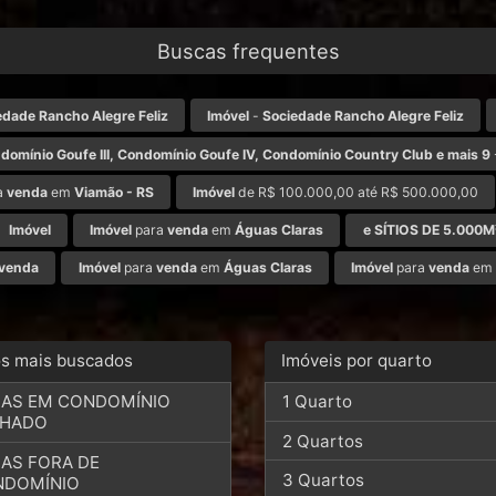
Buscas frequentes
edade Rancho Alegre Feliz
Imóvel
-
Sociedade Rancho Alegre Feliz
domínio Goufe III, Condomínio Goufe IV, Condomínio Country Club e mais 9
a
venda
em
Viamão - RS
Imóvel
de R$ 100.000,00 até R$ 500.000,00
Imóvel
Imóvel
para
venda
em
Águas Claras
e SÍTIOS DE 5.000
venda
Imóvel
para
venda
em
Águas Claras
Imóvel
para
venda
em
os mais buscados
Imóveis por quarto
AS EM CONDOMÍNIO
1 Quarto
CHADO
2 Quartos
AS FORA DE
3 Quartos
NDOMÍNIO