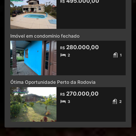
495.000,00
R$
Imóvel em condomínio fechado
280.000,00
R$
2
1
Ótima Oportunidade Perto da Rodovia
270.000,00
R$
3
2