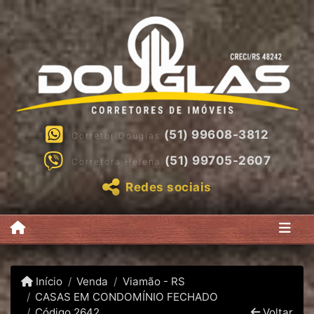
(51) 99608-3812
Corretor Douglas
(51) 99705-2607
Corretora Helena
Redes sociais
Início
Venda
Viamão - RS
CASAS EM CONDOMÍNIO FECHADO
Código 2642
Voltar