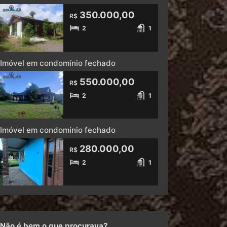
350.000,00
R$
2
1
Imóvel em condomínio fechado
550.000,00
R$
2
1
Imóvel em condomínio fechado
280.000,00
R$
2
1
Não é bem o que procurava?