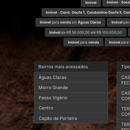
Imóvel
-
Soci
Imóvel
Imóvel
-
Cond. Goufe 1, Condomínio Goufe II, Con
Imóvel
para
venda
em
Águas Claras
Imóvel
par
Imóvel
de R$ 50.000,00 até R$ 100.000,00
Imóvel
para
venda
Imóvel
para
Bairros mais acessados
Tip
Águas Claras
CAS
FE
Morro Grande
CAS
Passo Vigário
CO
Centro
TER
CO
Capão da Porteira
TER
FE