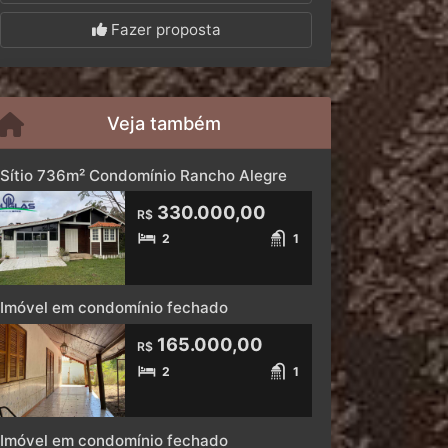
Fazer proposta
Veja também
Sítio 736m² Condomínio Rancho Alegre
330.000,00
R$
2
1
Imóvel em condomínio fechado
165.000,00
R$
2
1
Imóvel em condomínio fechado