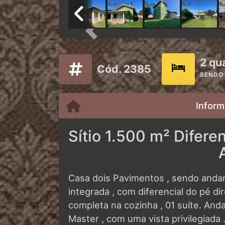
Previous
2 qu
Cód. 2385
SENDO 
Inform
Sítio 1.500 m² Difer
Casa dois Pavimentos , sendo andar
integrada , com diferencial do pé dire
completa na cozinha , 01 suíte. And
Master , com uma vista privilegiada 