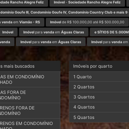
edade Rancho Alegre Feliz
Imóvel
-
Sociedade Rancho Alegre Feliz
domínio Goufe III, Condomínio Goufe IV, Condomínio Country Club e mais 9
a
venda
em
Viamão - RS
Imóvel
de R$ 100.000,00 até R$ 500.000,00
Imóvel
Imóvel
para
venda
em
Águas Claras
e SÍTIOS DE 5.000
venda
Imóvel
para
venda
em
Águas Claras
Imóvel
para
venda
em
os mais buscados
Imóveis por quarto
AS EM CONDOMÍNIO
1 Quarto
CHADO
2 Quartos
AS FORA DE
3 Quartos
NDOMÍNIO
4 Quartos
RENOS FORA DE
NDOMÍNIO
5 Quartos
RENOS EM CONDOMÍNIO
CHADO