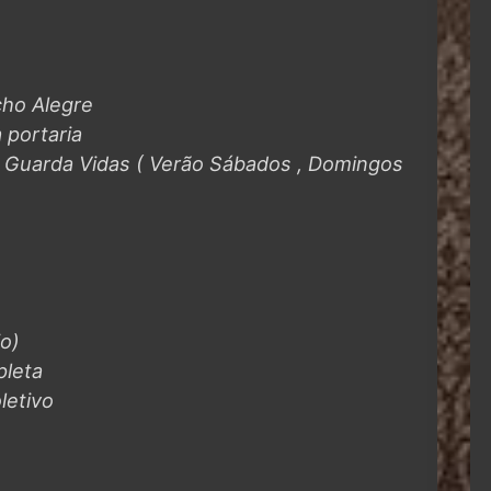
cho Alegre
 portaria
i Guarda Vidas ( Verão Sábados , Domingos
o)
pleta
letivo