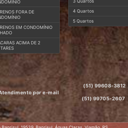
3 Quartos
NDOMÍNIO
4 Quartos
RENOS FORA DE
NDOMÍNIO
5 Quartos
RENOS EM CONDOMÍNIO
CHADO
CARAS ACIMA DE 2
TARES
(51) 99608-3812
Atendimento por e-mail
(51) 99705-2607
Banrisul, 19539, Banrisul, Águas Claras, Viamão, RS