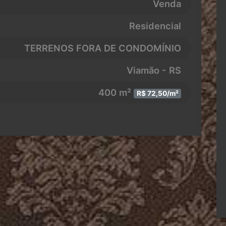
Venda
Residencial
TERRENOS FORA DE CONDOMÍNIO
Viamão - RS
400 m²
R$ 72,50/m²