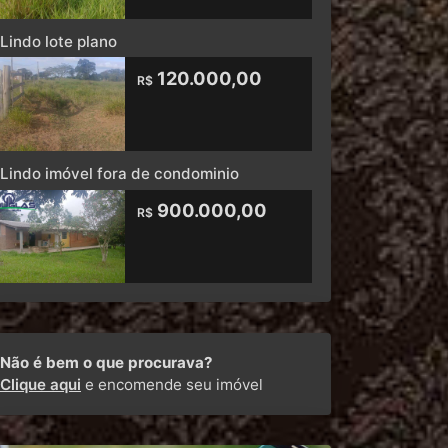
Lindo lote plano
120.000,00
R$
Lindo imóvel fora de condominio
900.000,00
R$
Não é bem o que procurava?
Clique aqui
e encomende seu imóvel