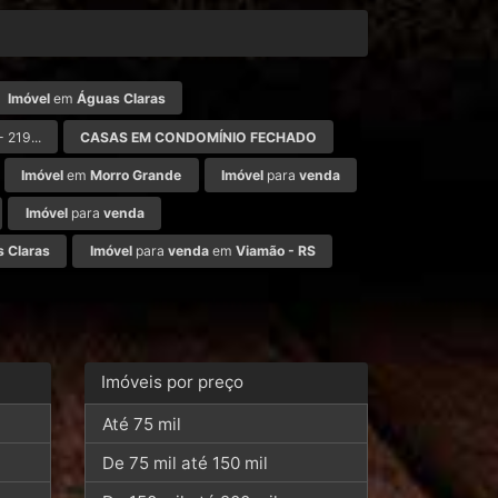
Imóvel
em
Águas Claras
- 219...
CASAS EM CONDOMÍNIO FECHADO
Imóvel
em
Morro Grande
Imóvel
para
venda
Imóvel
para
venda
 Claras
Imóvel
para
venda
em
Viamão - RS
Imóveis por preço
Até 75 mil
De 75 mil até 150 mil