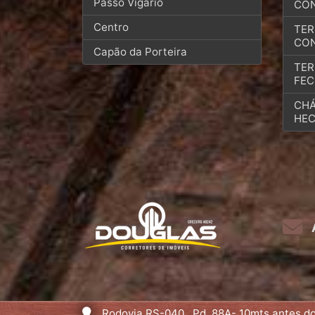
Passo Vigário
CO
Centro
TER
CO
Capão da Porteira
TER
FE
CHÁ
HEC
Rodovia RS-040 , Pd. 88A- 10mts antes do 