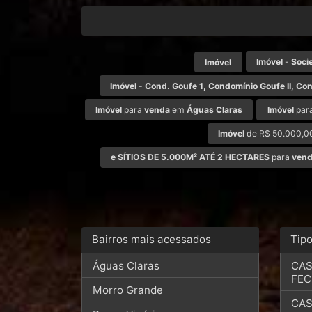
Imóvel
-
Soci
Imóvel
Imóvel
-
Cond. Goufe 1, Condomínio Goufe II, Con
Imóvel
para
venda
em
Águas Claras
Imóvel
par
Imóvel
de R$ 50.000,00
e SÍTIOS DE 5.000M² ATÉ 2 HECTARES
para
ven
Bairros mais acessados
Tip
Águas Claras
CAS
FE
Morro Grande
CAS