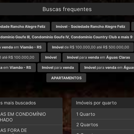
Buscas frequentes
edade Rancho Alegre Feliz
Imóvel
-
Sociedade Rancho Alegre Feliz
domínio Goufe III, Condomínio Goufe IV, Condomínio Country Club e mais 9
a
venda
em
Viamão - RS
Imóvel
de R$ 100.000,00 até R$ 500.000,00
 até R$ 100.000,00
Imóvel
Imóvel
para
venda
em
Águas Claras
da
em
Viamão - RS
Imóvel
para
venda
Imóvel
para
venda
em
Águas
APARTAMENTOS
os mais buscados
Imóveis por quarto
AS EM CONDOMÍNIO
1 Quarto
CHADO
2 Quartos
AS FORA DE