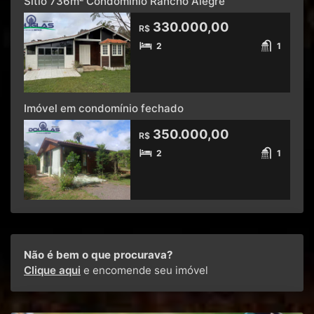
Sítio 736m² Condomínio Rancho Alegre
330.000,00
R$
2
1
Imóvel em condomínio fechado
350.000,00
R$
2
1
Não é bem o que procurava?
Clique aqui
e encomende seu imóvel