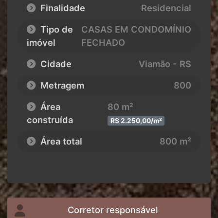
Finalidade
Residencial
Tipo de
CASAS EM CONDOMÍNIO
imóvel
FECHADO
Cidade
Viamão - RS
Metragem
800
Área
80 m²
construída
R$ 2.250,00/m²
Área total
800 m²
Corretor responsável