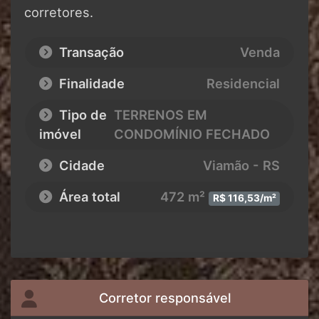
corretores.
Transação
Venda
Finalidade
Residencial
Tipo de
TERRENOS EM
imóvel
CONDOMÍNIO FECHADO
Cidade
Viamão - RS
Área total
472 m²
R$ 116,53/m²
Corretor responsável