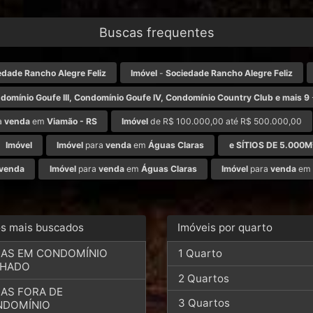
Buscas frequentes
edade Rancho Alegre Feliz
Imóvel
-
Sociedade Rancho Alegre Feliz
domínio Goufe III, Condomínio Goufe IV, Condomínio Country Club e mais 9
a
venda
em
Viamão - RS
Imóvel
de R$ 100.000,00 até R$ 500.000,00
Imóvel
Imóvel
para
venda
em
Águas Claras
e SÍTIOS DE 5.000
venda
Imóvel
para
venda
em
Águas Claras
Imóvel
para
venda
em
os mais buscados
Imóveis por quarto
AS EM CONDOMÍNIO
1 Quarto
CHADO
2 Quartos
AS FORA DE
3 Quartos
NDOMÍNIO