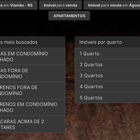
da
em
Viamão - RS
Imóvel
para
venda
Imóvel
para
venda
em
Águas
APARTAMENTOS
os mais buscados
Imóveis por quarto
AS EM CONDOMÍNIO
1 Quarto
CHADO
2 Quartos
AS FORA DE
3 Quartos
NDOMÍNIO
4 Quartos
RENOS FORA DE
NDOMÍNIO
5 Quartos
RENOS EM CONDOMÍNIO
CHADO
CARAS ACIMA DE 2
TARES