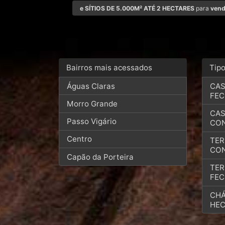
e SÍTIOS DE 5.000M² ATÉ 2 HECTARES
para
ven
Bairros mais acessados
Tip
Águas Claras
CAS
FE
Morro Grande
CAS
Passo Vigário
CO
Centro
TER
CO
Capão da Porteira
TER
FE
CHÁ
HEC