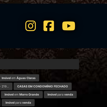
Imóvel
em
Águas Claras
- 219...
CASAS EM CONDOMÍNIO FECHADO
Imóvel
em
Morro Grande
Imóvel
para
venda
Imóvel
para
venda