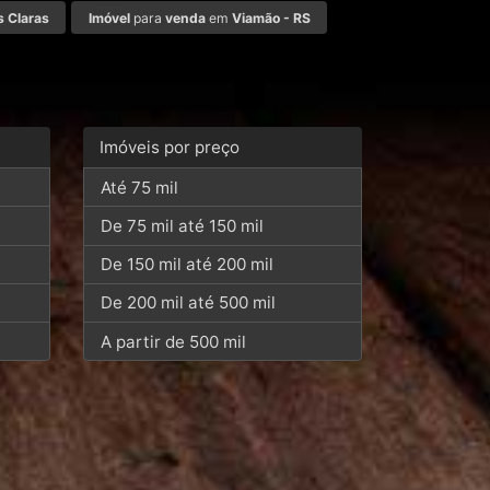
 Claras
Imóvel
para
venda
em
Viamão - RS
Imóveis por preço
Até 75 mil
De 75 mil até 150 mil
De 150 mil até 200 mil
De 200 mil até 500 mil
A partir de 500 mil